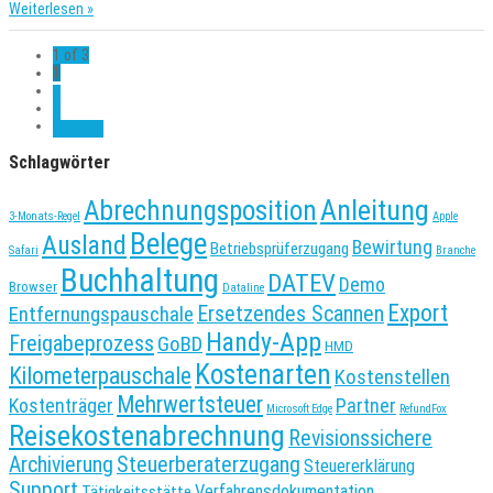
Weiterlesen »
1 of 3
1
2
3
Weiter »
Schlagwörter
Anleitung
Abrechnungsposition
3-Monats-Regel
Apple
Belege
Ausland
Bewirtung
Betriebsprüferzugang
Safari
Branche
Buchhaltung
DATEV
Demo
Browser
Dataline
Export
Entfernungspauschale
Ersetzendes Scannen
Handy-App
Freigabeprozess
GoBD
HMD
Kostenarten
Kilometerpauschale
Kostenstellen
Mehrwertsteuer
Kostenträger
Partner
Microsoft Edge
RefundFox
Reisekostenabrechnung
Revisionssichere
Archivierung
Steuerberaterzugang
Steuererklärung
Support
Verfahrensdokumentation
Tätigkeitsstätte