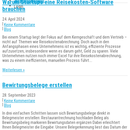
Kostenlos testen
Warum Startups eine Reisekosten-Software
Login
brauchen
24. April 2024
|
Keine Kommentare
|
Blog
Bei einem Startup liegt der Fokus auf dem Kerngeschäft und dem Vertrieb –
nicht auf Themen wie Reisekostenabrechnung. Doch auch in den
Anfangsphasen eines Unternehmens ist es wichtig, effiziente Prozesse
aufzusetzen, insbesondere wenn es darum geht, Geld zu sparen. Viele
Unternehmen nutzen noch immer Excel für ihre Reisekostenabrechnung,
was zu einem ineffizienten, manuellen Prozess führt….
Weiterlesen »
Bewirtungsbelege erstellen
28. September 2023
|
Keine Kommentare
|
Blog
In drei einfachen Schritten lassen sich Bewirtungsbelege direkt in
Belegmeister erstellen: Restaurantrechnung hochladen Beleg als
Bewirtungsbeleg markieren Bewirtungsdaten ergänzen Dabei erleichtert
Ihnen Belegmeister die Eingabe: Unsere Belegerkennung liest das Datum der