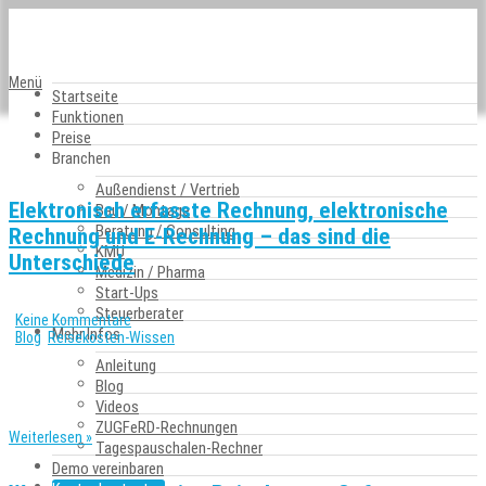
Menü
Startseite
Funktionen
Preise
Tag: Belege
Branchen
Außendienst / Vertrieb
Elektronisch erfasste Rechnung, elektronische
Bau / Montage
Beratung / Consulting
Rechnung und E-Rechnung – das sind die
KMU
Unterschiede
Medizin / Pharma
Start-Ups
21. Juni 2024
Steuerberater
|
Keine Kommentare
Mehr Infos
|
,
Blog
Reisekosten-Wissen
Anleitung
Ab 2025 wird in Deutschland schrittweise die Pflicht zur E-Rechnung im B2B-
Bereich eingeführt. Damit einher geht auch eine eindeutigere Regelung der
Blog
Begrifflichkeiten. Wir erklären Ihnen die wichtigsten Rechnungsbegriffe.
Videos
ZUGFeRD-Rechnungen
Weiterlesen »
Tagespauschalen-Rechner
Demo vereinbaren