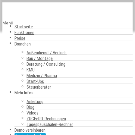
Menü
Startseite
Funktionen
Preise
Branchen
Außendienst / Vertrieb
Bau / Montage
Beratung / Consulting
ZUGFeRD Viewer – Ein
KMU
Medizin / Pharma
Service von Ihrem
Start-Ups
Reisekosten-Partner
Steuerberater
Mehr Infos
Belegmeister
Anleitung
Blog
Videos
Wählen Sie eine E-Rechnung aus, die ausgelesen werden
ZUGFeRD-Rechnungen
soll:
Tagespauschalen-Rechner
Demo vereinbaren