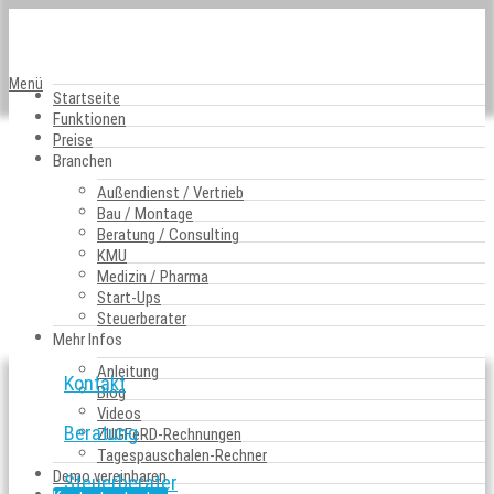
Menü
Startseite
Funktionen
Preise
Impressum
Branchen
Belegmeister GmbH
Außendienst / Vertrieb
Kolonnenstraße 8
Bau / Montage
10827 Berlin
Beratung / Consulting
Tel.: 030 / 12053588
KMU
E-Mail: info[at]belegmeister.de
Medizin / Pharma
Geschäftsführer und V.i.S.d.P.: Johannes Koch
Start-Ups
Handelsregister: AG Charlottenburg, HRB 151715
Steuerberater
USt-IdNr.: DE290389137
Mehr Infos
Anleitung
Kontakt
Blog
Videos
Beratung
ZUGFeRD-Rechnungen
Tagespauschalen-Rechner
Demo vereinbaren
Steuerberater