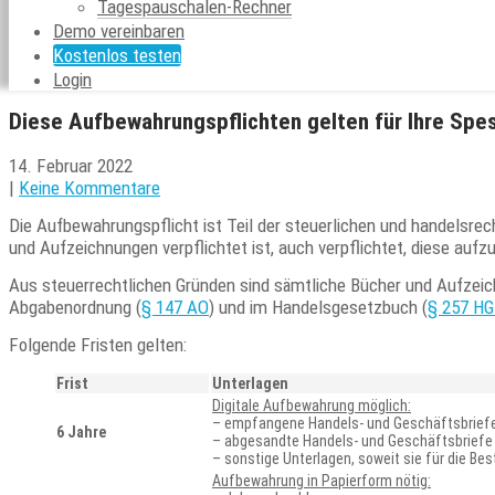
Tagespauschalen-Rechner
Demo vereinbaren
Kostenlos testen
Login
Diese Aufbewahrungspflichten gelten für Ihre Sp
14. Februar 2022
|
Keine Kommentare
Die Aufbewahrungspflicht ist Teil der steuerlichen und handelsre
und Aufzeichnungen verpflichtet ist, auch verpflichtet, diese auf
Aus steuerrechtlichen Gründen sind sämtliche Bücher und Aufzeic
Abgabenordnung (
§ 147 AO
) und im Handelsgesetzbuch (
§ 257 H
Folgende Fristen gelten:
Frist
Unterlagen
Digitale Aufbewahrung möglich:
– empfangene Handels- und Geschäftsbrief
6 Jahre
– abgesandte Handels- und Geschäftsbriefe
– sonstige Unterlagen, soweit sie für die B
Aufbewahrung in Papierform nötig: