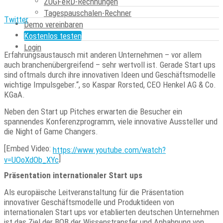
ZUGFeRD-Rechnungen
Kontakt zwischen den Start up-Kontrahenten bereits auf
Tagespauschalen-Rechner
.
Twitter
Demo vereinbaren
Die Best of Both Berlin findet unter dem Motto „Old meets New
Kostenlos testen
Economy” statt. „Ich bin überzeugt davon, dass der
Login
Erfahrungsaustausch mit anderen Unternehmen – vor allem
auch branchenübergreifend – sehr wertvoll ist. Gerade Start ups
sind oftmals durch ihre innovativen Ideen und Geschäftsmodelle
wichtige Impulsgeber.“, so Kaspar Rorsted, CEO Henkel AG & Co.
KGaA.
Neben den Start up Pitches erwarten die Besucher ein
spannendes Konferenzprogramm, viele innovative Aussteller und
die Night of Game Changers.
[Embed Video:
https://www.youtube.com/watch?
]
v=UOoXdOb_XYc
Präsentation internationaler Start ups
Als europäische Leitveranstaltung für die Präsentation
innovativer Geschäftsmodelle und Produktideen von
internationalen Start ups vor etablierten deutschen Unternehmen
ist das Ziel der BOB der Wissenstransfer und Anbahnung von