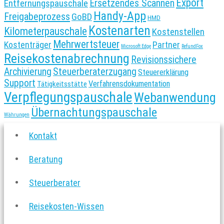
Export
Entfernungspauschale
Ersetzendes Scannen
Handy-App
Freigabeprozess
GoBD
HMD
Kostenarten
Kilometerpauschale
Kostenstellen
Mehrwertsteuer
Kostenträger
Partner
Microsoft Edge
RefundFox
Reisekostenabrechnung
Revisionssichere
Archivierung
Steuerberaterzugang
Steuererklärung
Support
Verfahrensdokumentation
Tätigkeitsstätte
Verpflegungspauschale
Webanwendung
Übernachtungspauschale
Währungen
Kontakt
Beratung
Steuerberater
Reisekosten-Wissen