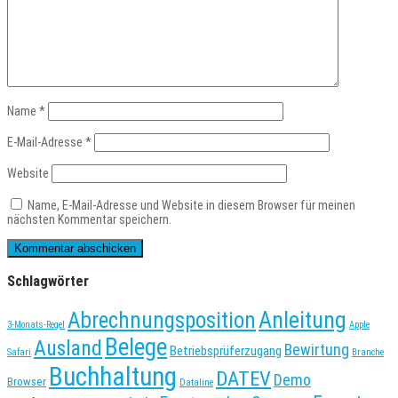
Name
*
E-Mail-Adresse
*
Website
Name, E-Mail-Adresse und Website in diesem Browser für meinen
nächsten Kommentar speichern.
Schlagwörter
Anleitung
Abrechnungsposition
3-Monats-Regel
Apple
Belege
Ausland
Bewirtung
Betriebsprüferzugang
Safari
Branche
Buchhaltung
DATEV
Demo
Browser
Dataline