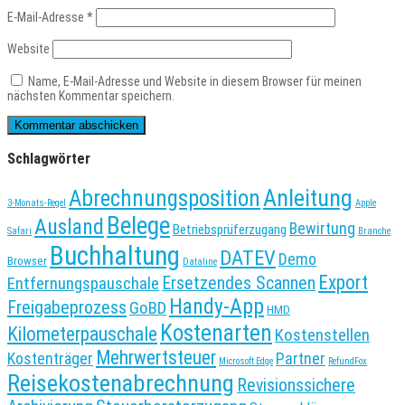
E-Mail-Adresse
*
Website
Name, E-Mail-Adresse und Website in diesem Browser für meinen
nächsten Kommentar speichern.
Schlagwörter
Anleitung
Abrechnungsposition
3-Monats-Regel
Apple
Belege
Ausland
Bewirtung
Betriebsprüferzugang
Safari
Branche
Buchhaltung
DATEV
Demo
Browser
Dataline
Export
Entfernungspauschale
Ersetzendes Scannen
Handy-App
Freigabeprozess
GoBD
HMD
Kostenarten
Kilometerpauschale
Kostenstellen
Mehrwertsteuer
Kostenträger
Partner
Microsoft Edge
RefundFox
Reisekostenabrechnung
Revisionssichere