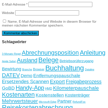
E-Mail-Adresse
*
Website
Name, E-Mail-Adresse und Website in diesem Browser für
meinen nächsten Kommentar speichern.
Schlagwörter
Anleitung
Abrechnungsposition
3-Monats-Regel
Belege
Ausland
Betriebsprüferzugang
Apple Safari
Buchhaltung
Bewirtung
Browser
Branche
Dataline
DATEV
Entfernungspauschale
Demo
Export
Freigabeprozess
Ersetzendes Scannen
Handy-App
Kilometerpauschale
GoBD
HMD
Kostenarten
Kostenstellen
Kostenträger
Mehrwertsteuer
Partner
Microsoft Edge
RefundFox
Reisekostenabrechnung