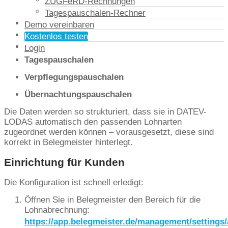
Wie der Export funktioniert
ZUGFeRD-Rechnungen
Tagespauschalen-Rechner
Belegmeister stellt die relevanten Daten aus der
Demo vereinbaren
Reisekostenabrechnung in einem LODAS-kompatiblen
Kostenlos testen
Format bereit. Dazu zählen insbesondere:
Login
Tagespauschalen
Verpflegungspauschalen
Übernachtungspauschalen
Die Daten werden so strukturiert, dass sie in DATEV-
LODAS automatisch den passenden Lohnarten
zugeordnet werden können – vorausgesetzt, diese sind
korrekt in Belegmeister hinterlegt.
Einrichtung für Kunden
Die Konfiguration ist schnell erledigt:
Öffnen Sie in Belegmeister den Bereich für die
Lohnabrechnung:
https://app.belegmeister.de/management/settings