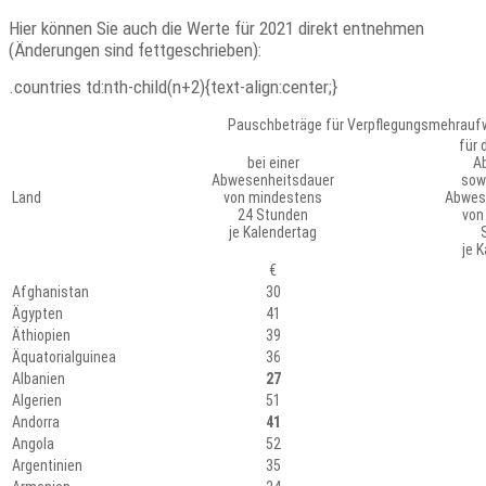
Hier können Sie auch die Werte für 2021 direkt entnehmen
(Änderungen sind fettgeschrieben):
.countries td:nth-child(n+2){text-align:center;}
Pauschbeträge für Verpflegungsmehrau
für 
bei einer
Ab
Abwesenheitsdauer
sowi
Land
von mindestens
Abwes
24 Stunden
von
je Kalendertag
je 
€
Afghanistan
30
Ägypten
41
Äthiopien
39
Äquatorialguinea
36
Albanien
27
Algerien
51
Andorra
41
Angola
52
Argentinien
35