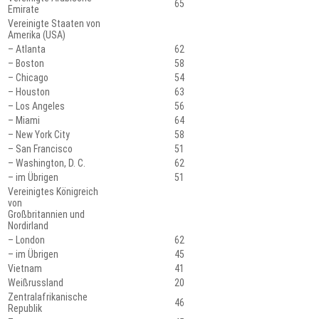
65
Emirate
Vereinigte Staaten von
Amerika (USA)
– Atlanta
62
– Boston
58
– Chicago
54
– Houston
63
– Los Angeles
56
– Miami
64
– New York City
58
– San Francisco
51
– Washington, D. C.
62
– im Übrigen
51
Vereinigtes Königreich
von
Großbritannien und
Nordirland
– London
62
– im Übrigen
45
Vietnam
41
Weißrussland
20
Zentralafrikanische
46
Republik