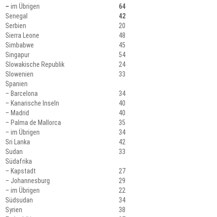
–
im Übrigen
64
Senegal
42
Serbien
20
Sierra Leone
48
Simbabwe
45
Singapur
54
Slowakische Republik
24
Slowenien
33
Spanien
– Barcelona
34
– Kanarische Inseln
40
– Madrid
40
– Palma de Mallorca
35
– im Übrigen
34
Sri Lanka
42
Sudan
33
Südafrika
– Kapstadt
27
– Johannesburg
29
– im Übrigen
22
Südsudan
34
Syrien
38