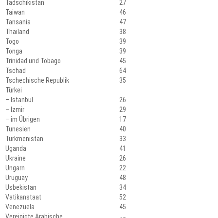
Tadschikistan
27
Taiwan
46
Tansania
47
Thailand
38
Togo
39
Tonga
39
Trinidad und Tobago
45
Tschad
64
Tschechische Republik
35
Türkei
– Istanbul
26
– Izmir
29
– im Übrigen
17
Tunesien
40
Turkmenistan
33
Uganda
41
Ukraine
26
Ungarn
22
Uruguay
48
Usbekistan
34
Vatikanstaat
52
Venezuela
45
Vereinigte Arabische