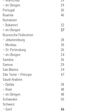
– Warschau
29
– im Übrigen
29
Portugal
36
Ruanda
46
Rumänien
– Bukarest
32
–
im Übrigen
27
Russische Föderation
– Jekaterinburg
28
– Moskau
30
– St. Petersburg
26
– im Übrigen
24
Sambia
36
Samoa
29
San Marino
34
São Tomé – Príncipe
47
Saudi-Arabien
– Djidda
38
– Riad
48
– im Übrigen
48
Schweden
50
Schweiz
– Genf
66