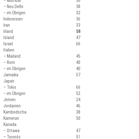
– Mumbai
50
– Neu Delhi
38
– im Übrigen
32
Indonesien
36
Iran
33
Irland
58
Island
47
Israel
66
Italien
– Mailand
45
– Rom
40
– im Übrigen
40
Jamaika
57
Japan
– Tokio
66
– im Übrigen
52
Jemen
24
Jordanien
46
Kambodscha
38
Kamerun
50
Kanada
– Ottawa
47
– Toronto
51