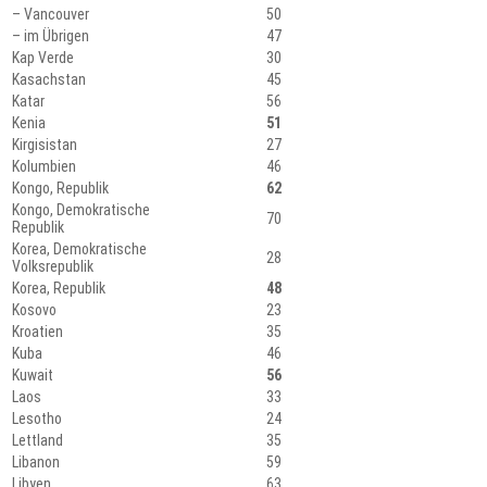
– Vancouver
50
– im Übrigen
47
Kap Verde
30
Kasachstan
45
Katar
56
Kenia
51
Kirgisistan
27
Kolumbien
46
Kongo, Republik
62
Kongo, Demokratische
70
Republik
Korea, Demokratische
28
Volksrepublik
Korea, Republik
48
Kosovo
23
Kroatien
35
Kuba
46
Kuwait
56
Laos
33
Lesotho
24
Lettland
35
Libanon
59
Libyen
63