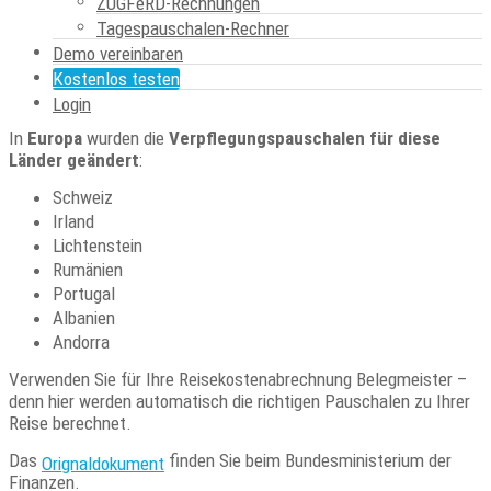
ZUGFeRD-Rechnungen
Eine Reise von:
Tagespauschalen-Rechner
Montag 8 Uhr bis Mittwoch 6 Uhr entspricht: 2*14 € + 1*28 € = 56
Demo vereinbaren
€
Montag 22 Uhr bis Dienstag 18 Uhr entspricht: 2*14 € = 28 €
Kostenlos testen
Montag 8 Uhr bis Montag 20 Uhr: 14 €
Login
In
Europa
wurden die
Verpflegungspauschalen für diese
Länder geändert
:
Schweiz
Irland
Lichtenstein
Rumänien
Portugal
Albanien
Andorra
Verwenden Sie für Ihre Reisekostenabrechnung Belegmeister –
denn hier werden automatisch die richtigen Pauschalen zu Ihrer
Reise berechnet.
Das
finden Sie beim Bundesministerium der
Orignaldokument
Finanzen.