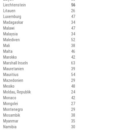
Liechtenstein
56
Litauen
26
Luxemburg
47
Madagaskar
34
Malawi
47
Malaysia
34
Malediven
52
Mali
38
Malta
46
Marokko
42
Marshall Inseln
63
Mauretanien
39
Mauritius
54
Mazedonien
29
Mexiko
48
Moldau, Republik
24
Monaco
42
Mongolei
27
Montenegro
29
Mosambik
38
Myanmar
35
Namibia
30