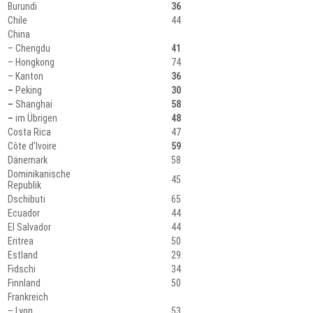
Burundi
36
Chile
44
China
– Chengdu
41
– Hongkong
74
– Kanton
36
–
Peking
30
–
Shanghai
58
–
im Übrigen
48
Costa Rica
47
Côte d’Ivoire
59
Dänemark
58
Dominikanische
45
Republik
Dschibuti
65
Ecuador
44
El Salvador
44
Eritrea
50
Estland
29
Fidschi
34
Finnland
50
Frankreich
– Lyon
53