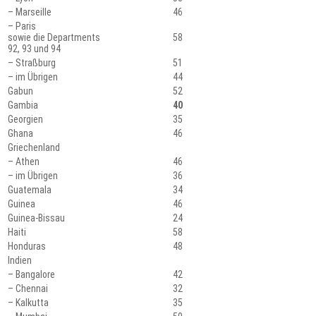
– Marseille
46
– Paris
sowie die Departments
58
92, 93 und 94
– Straßburg
51
– im Übrigen
44
Gabun
52
Gambia
40
Georgien
35
Ghana
46
Griechenland
– Athen
46
– im Übrigen
36
Guatemala
34
Guinea
46
Guinea-Bissau
24
Haiti
58
Honduras
48
Indien
– Bangalore
42
– Chennai
32
– Kalkutta
35