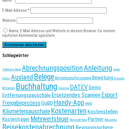
Name
*
E-Mail-Adresse
*
Website
Name, E-Mail-Adresse und Website in diesem Browser für meinen
nächsten Kommentar speichern.
Schlagwörter
Anleitung
Abrechnungsposition
3-Monats-Regel
Apple
Belege
Ausland
Bewirtung
Betriebsprüferzugang
Safari
Branche
Buchhaltung
DATEV
Demo
Browser
Dataline
Export
Entfernungspauschale
Ersetzendes Scannen
Handy-App
Freigabeprozess
GoBD
HMD
Kostenarten
Kilometerpauschale
Kostenstellen
Mehrwertsteuer
Kostenträger
Partner
Microsoft Edge
RefundFox
Reisekostenabrechnung
Revisionssichere