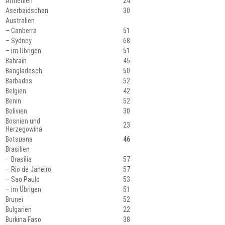
Armenien
24
Aserbaidschan
30
Australien
– Canberra
51
– Sydney
68
– im Übrigen
51
Bahrain
45
Bangladesch
50
Barbados
52
Belgien
42
Benin
52
Bolivien
30
Bosnien und
23
Herzegowina
Botsuana
46
Brasilien
– Brasilia
57
– Rio de Janeiro
57
– Sao Paulo
53
– im Übrigen
51
Brunei
52
Bulgarien
22
Burkina Faso
38